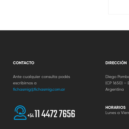
CONTACTO
DIRECCIÓN
Ante cualquier consulta podés
Diego Pombo
escribirnos a
(CP 1650) – 
fichasmig@fichasmig.com.ar
Argentina
HORARIOS
11 4472 7656
Lunes a Vier
+54