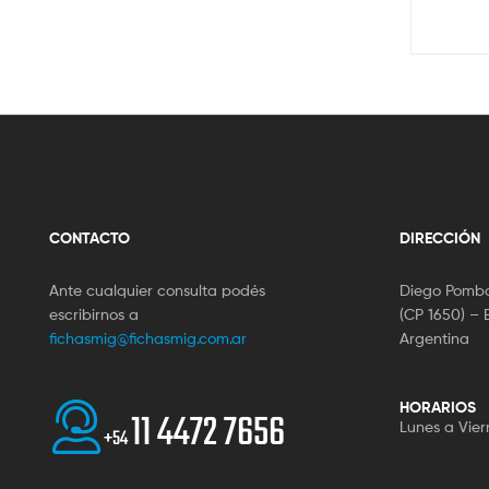
CONTACTO
DIRECCIÓN
Ante cualquier consulta podés
Diego Pombo
escribirnos a
(CP 1650) – 
fichasmig@fichasmig.com.ar
Argentina
HORARIOS
11 4472 7656
Lunes a Vier
+54