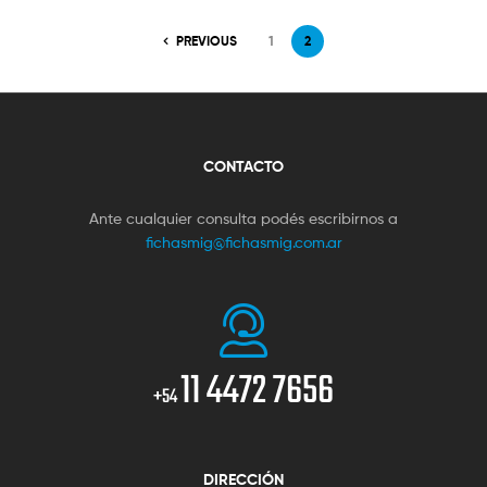
PREVIOUS
1
2
CONTACTO
Ante cualquier consulta podés escribirnos a
fichasmig@fichasmig.com.ar
11 4472 7656
+54
DIRECCIÓN